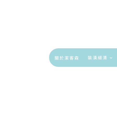
裝潢細清
關於潔客森