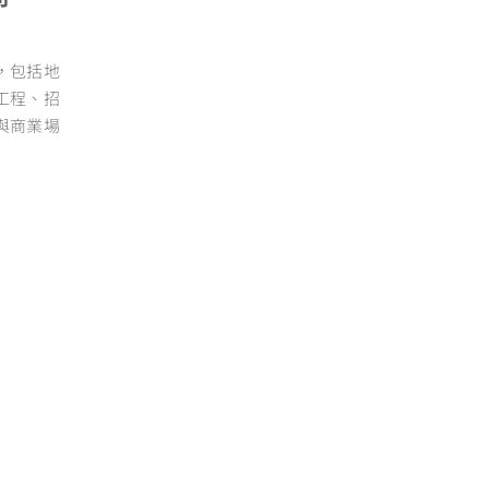
，包括地
工程、招
與商業場
舒適度。
清潔服務
裝潢細清／粗清