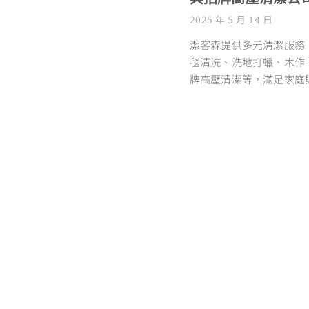
2025 年 5 月 14 日
潔客森提供多元清潔服務
毯清洗、洗地打蠟、木作
牌高壓清潔等，滿足家庭
所需求，提升環境質感與
閱讀更多 »