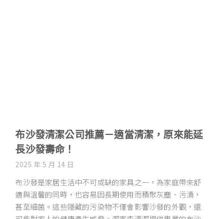
布沙發清潔公司推薦－適當清潔，原來能延
長沙發壽命！
2025 年 5 月 14 日
布沙發是家居生活中不可或缺的家具之一，為家庭帶來舒
適與溫馨的同時，也容易因長期使用而積聚灰塵、污漬，
甚至細菌。這些隱藏的污染物不僅會影響沙發的外觀，還
可能對家人的健康產生威脅。潔客森清潔提供專業的布沙