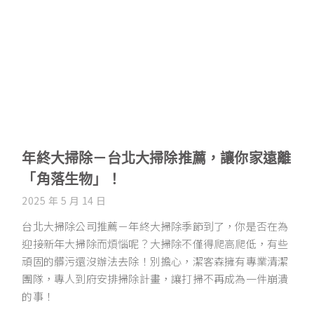
年終大掃除－台北大掃除推薦，讓你家遠離
「角落生物」！
2025 年 5 月 14 日
台北大掃除公司推薦－年終大掃除季節到了，你是否在為
迎接新年大掃除而煩惱呢？大掃除不僅得爬高爬低，有些
頑固的髒污還沒辦法去除！別擔心，潔客森擁有專業清潔
團隊，專人到府安排掃除計畫，讓打掃不再成為一件崩潰
的事！